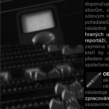
doporuču
sborům, 
sólovým in
pořadatel
následné 
hraných u
reportáží
zejména h
kteří by 
předem ob
společens
O
ak
ně
následuje
zpracován
sestavíme