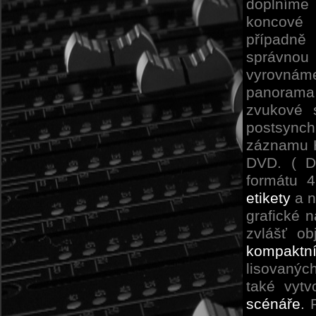
doplníme 
koncové 
případně
správnou 
vyrovnáme
panorama
zvukové 
postsync
záznamu H
DVD. ( D
formátu 
etikety
a n
grafické 
zvlášť ob
kompaktn
lisovanýc
také vyt
scénáře
.
P