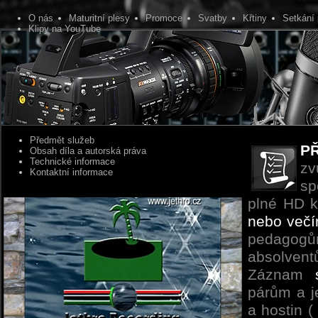
O nás
Maturitní plesy
Promoce
Svatby
Křtiny
Setkání 
Klipy na YouTube
Předmět služeb
P
Obsah díla a autorská práva
Technické informace
zv
Kontaktní informace
sp
plné HD k
nebo večí
pedagog
absolven
Záznam
párům a j
a hostin (