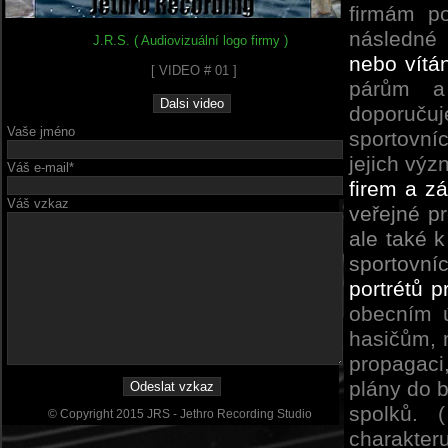
firmám po
následné
J.R.S. ( Audiovizuální logo firmy )
nebo vítá
[ VIDEO # 01 ]
párům a
doporuču
Vaše jméno
sportovníc
jejich vý
Váš e-mail*
firem a z
Váš vzkaz
veřejné p
ale také k
sportovní
portrétů 
obecním 
hasičům, m
propagaci,
plány do 
spolků. 
© Copyright 2015 JRS - Jethro Recording Studio
charakt