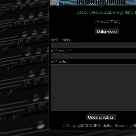
J.R.S. ( Audiovizuální logo firmy )
[ VIDEO # 01 ]
Vaše jméno
Váš e-mail*
Váš vzkaz
© Copyright 2015 JRS - Jethro Recording S