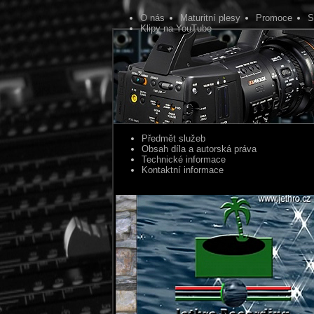
O nás
Maturitní plesy
Promoce
S
Klipy na YouTube
Předmět služeb
Obsah díla a autorská práva
Technické informace
Kontaktní informace