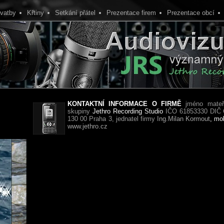
vatby
Křtiny
Setkání přátel
Prezentace firem
Prezentace obcí
KONTAKTNÍ INFORMACE O FIRMĚ
jméno mateřs
skupiny
Jethro Recording Studio
IČO 61853330 DIČ C
130 00 Praha 3, jednatel firmy
Ing.Milan Kormout
, mo
www.jethro.cz