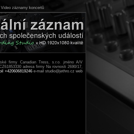
Video záznamy koncertů
ké firmy Canadian Tress, s.r.o. jméno A/V
Z61853330 adresa firmy Na rovnosti 2690/17,
bil +420606819246
e-mail studio@jethro.cz
web