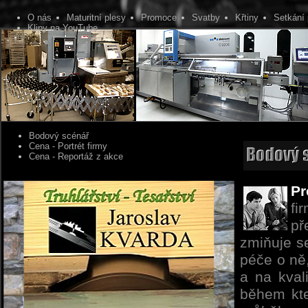
O nás
Maturitní plesy
Promoce
Svatby
Křtiny
Setkání 
Klipy na YouTube
Bodový scénář
Cena - Portrét firmy
Cena - Reportáž z akce
Pr
fi
př
zmiňuje s
péče o ně,
a na kval
během kte