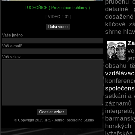
průběhu e
TUCHOŘICE ( Prezentace truhlárny )
detailně
dosažené 
[ VIDEO # 01 ]
klíčové 
shrne hlav
Vaše jméno
Zá
Váš e-mail*
ve
Váš vzkaz
je
obsahu tě
vzděláva
konfere
společens
setkání a 
záznamů 
interpre
barmanský
© Copyright 2015 JRS - Jethro Recording Studio
horských 
lyžařskéa