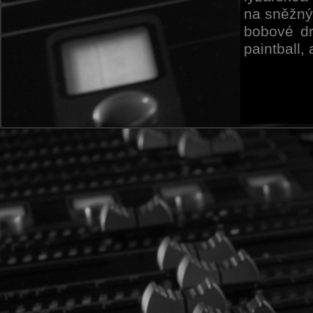
na sněžnýc
bobové dr
paintball, a