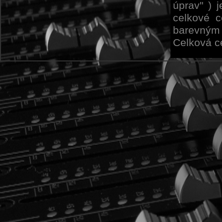
úprav" ) 
celkové c
barevným 
Celková c