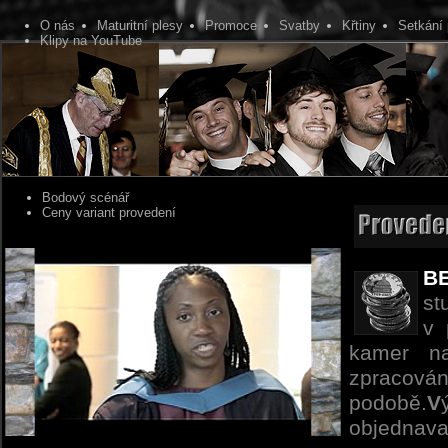
O nás
Maturitní plesy
Promoce
Svatby
Křtiny
Setkání 
Klipy na YouTube
Bodový scénář
Ceny variant provedení
B
st
v 
kamer na
zpracován
podobě.
V
objednav