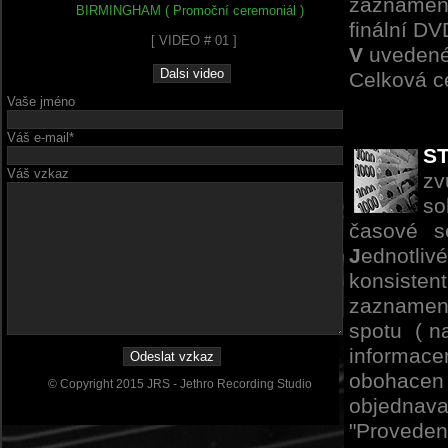
zaznamena
BIRMINGHAM ( Promoční ceremoniál )
finální DV
[ VIDEO # 01 ]
V
uvedené
Celková c
Vaše jméno
Váš e-mail*
S
Váš vzkaz
zv
so
časové se
J
ednotli
konsiste
zaznamena
spotu ( na
informac
obohacen
© Copyright 2015 JRS - Jethro Recording Studio
objednava
"Proveden