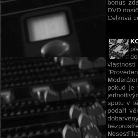
bonus zd
DVD nosič
Celková c
K
př
do
vlastnost
"Provede
M
oderátor
pokud je
jednotliv
spotu v t
podaří vě
dobarven
bezprost
N
esestřih