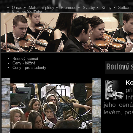
O nás
Maturitní plesy
Promoce
Svatby
Křtiny
Setkání 
Klipy na YouTube
Bodový scénář
Ceny - běžné
Ceny - pro studenty
Ko
př
In
jeho cená
levém, po