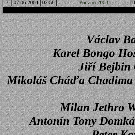
7
07.0
6
.2004
0
2
:
5
8
Podzim 2003
I
Václav Ba
Karel Bongo Ho
Jiří Bejbin
Mikoláš Cháďa Chadima
Milan Jethro 
Antonín Tony Domká
Peter Kov