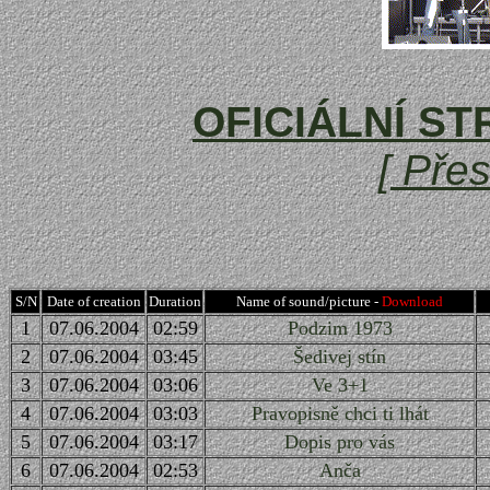
OFICIÁLNÍ ST
[ Pře
S/N
Date of creation
Duration
Name of sound
/picture
-
Download
1
07.06
.2004
0
2
:
59
Podzim 1973
2
07.0
6
.2004
0
3
:
45
Šedivej stín
3
07.0
6
.2004
0
3
:
06
Ve 3+1
4
07.0
6
.2004
0
3
:
03
Pravopisně chci ti lhát
5
07.0
6
.2004
0
3
:
17
Dopis pro vás
6
07.0
6
.2004
0
2
:
5
3
Anča