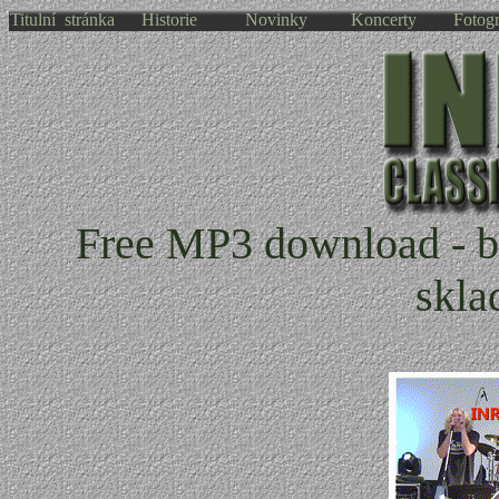
Titulní stránka
Historie
Novinky
Koncerty
Fotogr
Free MP3 download - be
skla