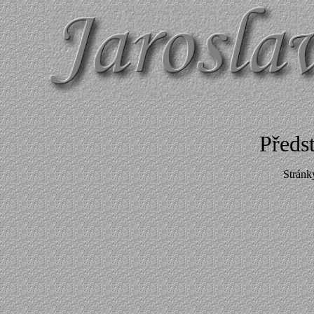
Předs
Stránk