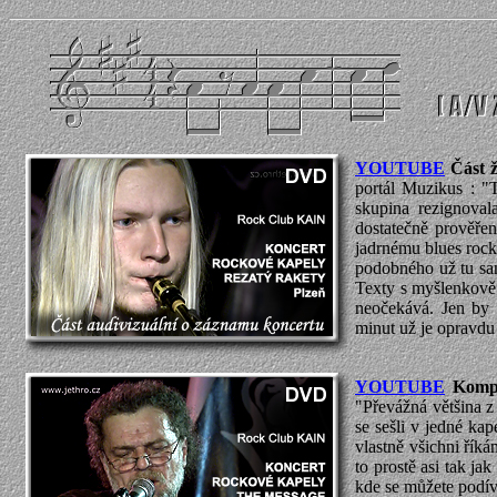
YOUTUBE
Část 
portál Muzikus : "T
skupina rezignoval
dostatečně prověřen
jadrnému blues rocku
podobného už tu sam
Texty s myšlenkově 
neočekává. Jen by 
minut už je opravdu
YOUTUBE
Kompo
"Převážná většina z
se sešli v jedné ka
vlastně všichni říká
to prostě asi tak ja
kde se můžete podí