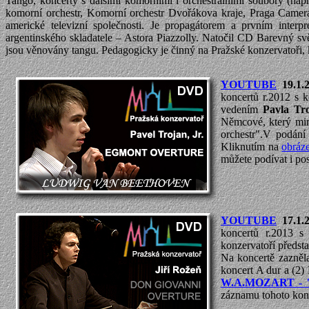
Tango, koncerty s dalšími komorními i orchestrálními soubory (na
komorní orchestr, Komorní orchestr Dvořákova kraje, Praga Camerat
americké televizní společnosti. Je propagátorem a prvním inter
argentinského skladatele – Astora Piazzolly. Natočil CD Barevný s
jsou věnovány tangu. Pedagogicky je činný na Pražské konzervatoři, 
YOUTUBE
19.1.
koncertů r.2012 s 
vedením
Pavla Tro
Němcové, který mimo
orchestr".V podání
Kliknutím na
obráz
můžete podívat i po
YOUTUBE
17.1.
koncertů r.2013 s
konzervatoří předst
Na koncertě zazněl
koncert A dur a (2)
W.A.MOZART - "D
záznamu tohoto kon