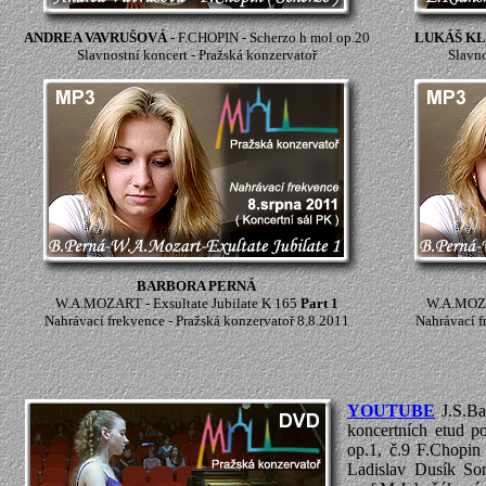
ANDREA VAVRUŠOVÁ
- F.CHOPIN - Scherzo h mol op.20
LUKÁŠ K
Slavnostní koncert - Pražská konzervatoř
Slavno
BARBORA PERNÁ
W.A.MOZART - Exsultate Jubilate K 165
Part 1
W.A.MOZAR
Nahrávací frekvence - Pražská konzervatoř 8.8.2011
Nahrávací f
YOUTUBE
J.S.Ba
koncertních etud p
op.1, č.9 F.Chopi
Ladislav Dusík So