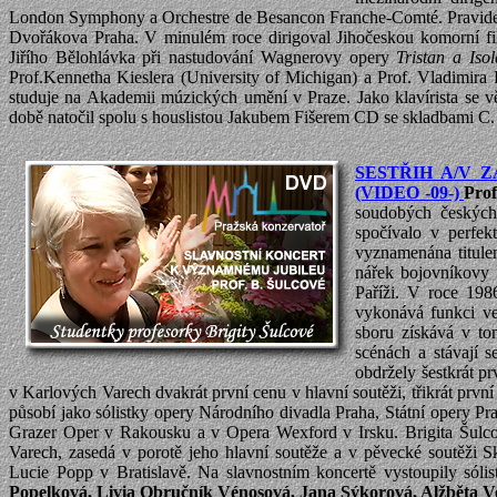
London Symphony a Orchestre de Besancon Franche-Comté. Pravidelně 
Dvořákova Praha. V minulém roce dirigoval Jihočeskou komorní fi
Jiřího Bělohlávka při nastudování Wagnerovy opery
Tristan a Iso
Prof.Kennetha Kieslera (University of Michigan) a Prof. Vladimir
studuje na Akademii múzických umění v Praze. Jako klavírista se 
době natočil spolu s houslistou Jakubem Fišerem CD se skladbami C.
SESTŘIH A/V 
(VIDEO -09-)
Prof
soudobých českých 
spočívalo v perfek
vyznamenána titulem
nářek bojovníkovy
Paříži. V roce 198
vykonává funkci ved
sboru získává v to
scénách a stávají 
obdržely šestkrát p
v Karlových Varech dvakrát první cenu v hlavní soutěži, třikrát první
působí jako sólistky opery Národního divadla Praha, Státní opery 
Grazer Oper v Rakousku a v Opera Wexford v Irsku. Brigita Šulc
Varech, zasedá v porotě jeho hlavní soutěže a v pěvecké soutěži 
Lucie Popp v Bratislavě. Na slavnostním koncertě vystoupily sóli
Popelková, Livia Obručník Vénosová, Jana Sýkorová, Alžběta Vo