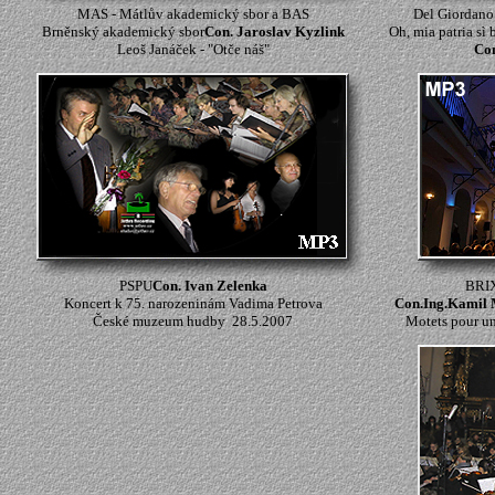
MAS - Mátlův akademický sbor a BAS
Del Giordano l
Brněnský akademický sbor
Con. Jaroslav Kyzlink
Oh, mia patria sì 
Leoš Janáček - "Otče náš"
Con
PSPU
Con. Ivan Zelenka
BRI
Koncert k 75. narozeninám Vadima Petrova
Con.Ing.Kamil 
České muzeum hudby 28.5.2007
Motets pour un