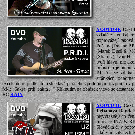
YOUTUBE
Část k
skládá z vynikající
doprovázejí taková 
Pečený (Doctor P.P.
(Marek Dusil & MO
(Strahov), Ivan Hla
tvoří hlavní prota
přínosem je autorst
P.R.D.I. se kritika
stránkách odborné
excelentním podkladem shledává paralelu s podobným rozporem v pr
řekl: "Sakra, prdi, sakra ..." Kliknutím na obrázek vlevo se dostane
RC
KAIN
YOUTUBE
Část
Urbanová Band.
K
nejvýraznějších že
formace INA & RING
Slováčka či v pop
také v muzikálech 