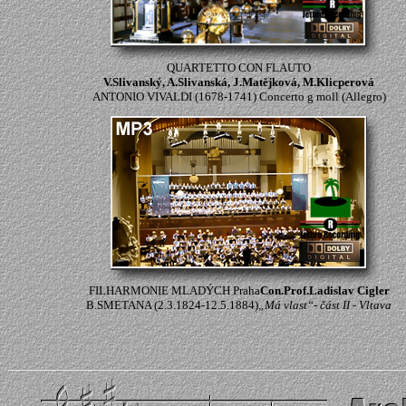
QUARTETTO CON FLAUTO
V.Slivanský, A.Slivanská, J.Matějková, M.Klicperová
ANTONIO VIVALDI (1678-1741) Concerto g moll (Allegro)
FILHARMONIE MLADÝCH Praha
Con.Prof.Ladislav Cigler
B.SMETANA (2.3.1824-12.5.1884)
„Má vlast“- část II - Vltava