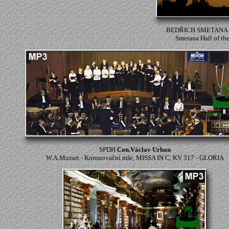
BEDŘICH SMETANA (2
Smetana Hall of th
SPDH
Con.Václav Urban
W.A.Mozart - Korunovační mše, MISSA IN C, KV 317 - GLORIA