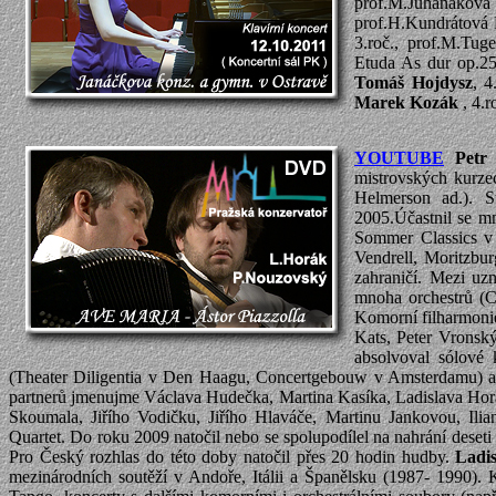
prof.M.Juhaňáko
prof.H.Kundrátová 
3.roč., prof.M.Tug
Etuda As dur op.25,
Tomáš Hojdysz
, 4
Marek Kozák
, 4.r
YOUTUBE
Petr
mistrovských kurze
Helmerson ad.). S
2005.Účastnil se mn
Sommer Classics v 
Vendrell, Moritzbur
zahraničí. Mezi uz
mnoha orchestrů (C
Komorní filharmonie
Kats, Peter Vronsk
absolvoval sólové
(Theater Diligentia v Den Haagu, Concertgebouw v Amsterdamu) a
partnerů jmenujme Václava Hudečka, Martina Kasíka, Ladislava Ho
Skoumala, Jiřího Vodičku, Jiřího Hlaváče, Martinu Jankovou, Ilia
Quartet. Do roku 2009 natočil nebo se spolupodílel na nahrání des
Pro Český rozhlas do této doby natočil přes 20 hodin hudby.
Ladi
mezinárodních soutěží v Andoře, Itálii a Španělsku (1987- 1990). 