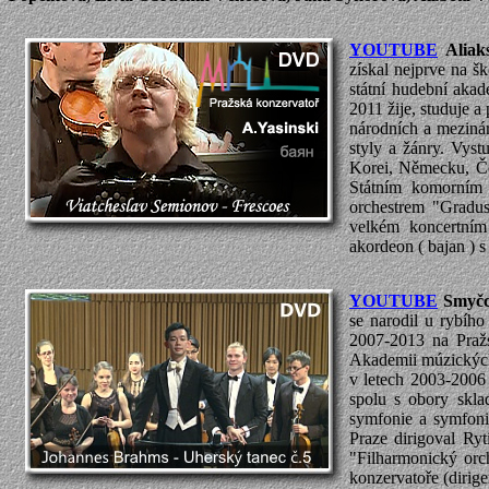
YOUTUBE
Aliak
získal nejprve na š
státní hudební aka
2011 žije, studuje 
národních a mezinár
styly a žánry. Vyst
Korei, Německu, Če
Státním komorním 
orchestrem "Gradus
velkém koncertním 
akordeon ( bajan ) s
YOUTUBE
Smyčc
se narodil u rybího
2007-2013 na Pražs
Akademii múzických 
v letech 2003-2006 
spolu s obory skla
symfonie a symfon
Praze dirigoval Ry
"Filharmonický orc
konzervatoře (dirig