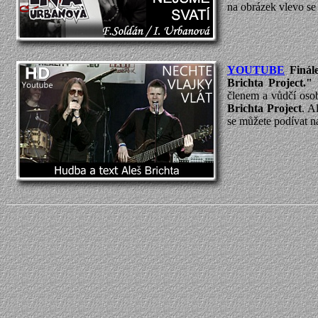
na obrázek vlevo s
YOUTUBE
Finál
Brichta Project."
K
členem a vůdčí oso
Brichta Project
. A
se můžete podívat n