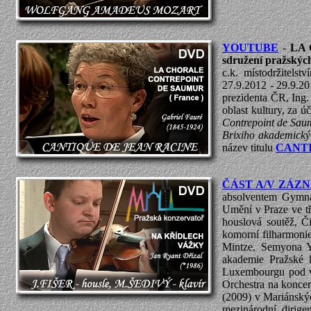
YOUTUBE
-
LA 
sdružení pražských
c.k. místodržitels
27.9.2012 - 29.9.20
prezidenta ČR, Ing.
oblast kultury, za ú
Contrepoint de Saum
Brixiho akademický
název titulu
CANTI
ČÁST A/V ZÁZN
absolventem Gymná
Umění v Praze ve t
houslová soutěž, Č
komorní filharmonie
Mintze, Semyona Ya
akademie Pražské 
Luxembourgu pod v
Orchestra na konce
(2009) v Mariánskýc
mezinárodní dirig