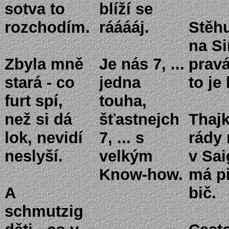
sotva to
blíží se
rozchodím.
rááááj.
Stěhu
na Si
Zbyla mně
Je nás 7, ...
pravá
stará - co
jedna
to je 
furt spí,
touha,
než si dá
šťastnejch
Thajk
lok, nevidí
7, ... s
rády 
neslyší.
velkým
v Sa
Know-how.
má p
A
bič.
schmutzig