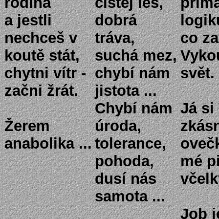
rodina
čistej les,
prima
a jestli
dobrá
logik
nechceš v
tráva,
co za
koutě stát,
suchá mez,
Vyko
chytni vítr -
chybí nám
svět.
začni žrát.
jistota ...
Chybí nám
Já si
Žerem
úroda,
zkás
anabolika ...
tolerance,
oveč
pohoda,
mé p
dusí nás
včelk
samota ...
Job j