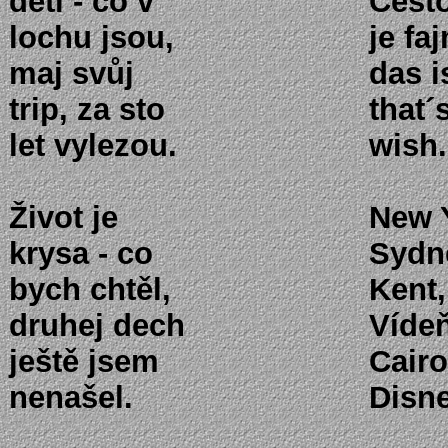
děti - co v
Cesto
lochu jsou,
je faj
maj svůj
das i
trip, za sto
that´
let vylezou.
wish.
Život je
New 
krysa - co
Sydne
bych chtěl,
Kent,
druhej dech
Vídeň
ještě jsem
Cairo
nenašel.
Disn