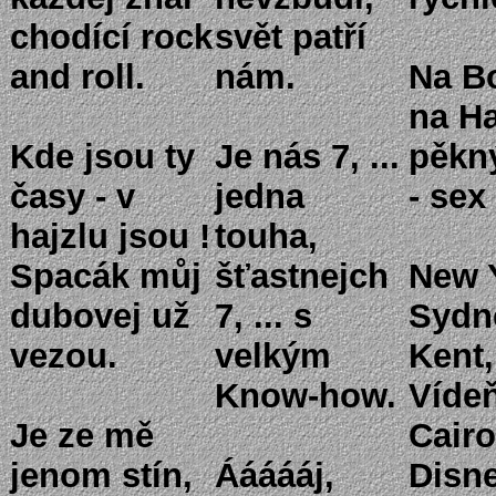
chodící rock
svět patří
and roll.
nám.
Na B
na H
Kde jsou ty
Je nás 7, ...
pěkn
časy - v
jedna
- sex
hajzlu jsou !
touha,
Spacák můj
šťastnejch
New 
dubovej už
7, ... s
Sydne
vezou.
velkým
Kent,
Know-how.
Vídeň
Je ze mě
Cairo
jenom stín,
Áááááj,
Disn