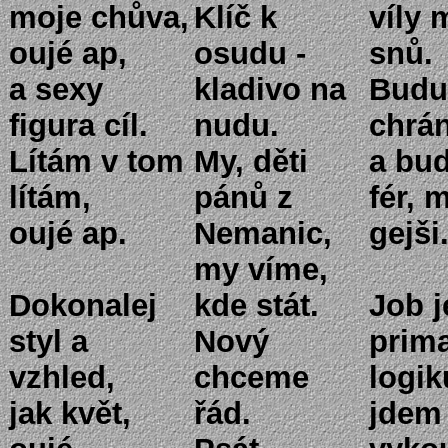
moje chůva,
Klíč k
víly 
oujé ap,
osudu -
snů.
a sexy
kladivo na
Budu
figura cíl.
nudu.
chrán
Lítám v tom
My, děti
a bud
lítám,
pánů z
fér, 
oujé ap.
Nemanic,
gejši
my víme,
Dokonalej
kde stát.
Job j
styl a
Nový
prima
vzhled,
chceme
logik
jak květ,
řád.
jdem 