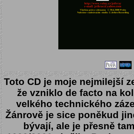
Toto CD je moje nejmilejší 
že vzniklo de facto na k
velkého technického záze
Žánrově je sice poněkud ji
bývají, ale je přesně ta