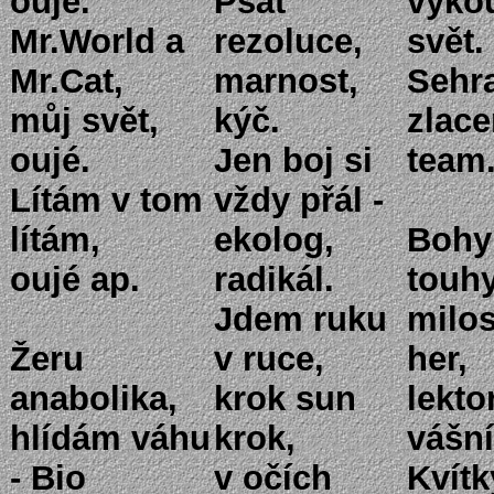
oujé.
Psát
vyko
Mr.World a
rezoluce,
svět.
Mr.Cat,
marnost,
Sehr
můj svět,
kýč.
zlace
oujé.
Jen boj si
team
Lítám v tom
vždy přál -
lítám,
ekolog,
Bohy
oujé ap.
radikál.
touhy
Jdem ruku
milos
Žeru
v ruce,
her,
anabolika,
krok sun
lekto
hlídám váhu
krok,
vášní
- Bio
v očích
Kvítk