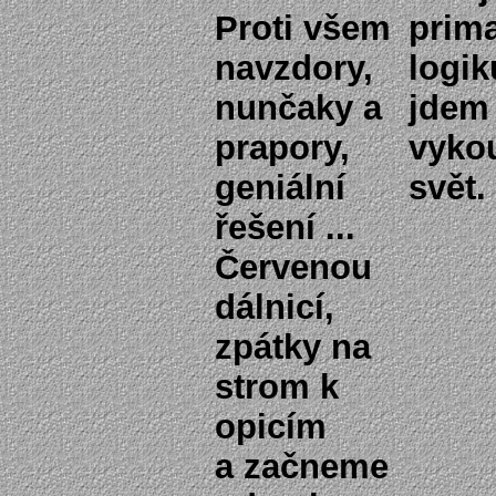
Proti všem
prima
navzdory,
logik
nunčaky a
jdem 
prapory,
vyko
geniální
svět.
řešení ...
Červenou
dálnicí,
zpátky na
strom k
opicím
a začneme