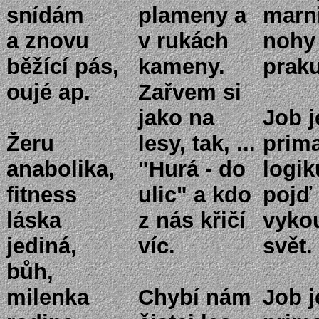
snídám
plameny a
marni
a znovu
v rukách
nohy
běžící pás,
kameny.
praku
oujé ap.
Zařvem si
jako na
Job j
Žeru
lesy, tak, ...
prima
anabolika,
"Hurá - do
logik
fitness
ulic" a kdo
pojď 
láska
z nás křičí
vyko
jediná,
víc.
svět.
bůh,
milenka
Chybí nám
Job j