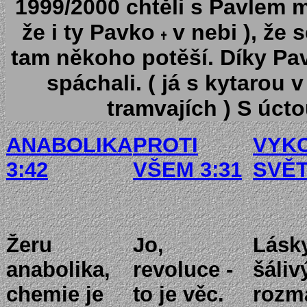
1999/2000 chtěli s Pavlem mí
že i ty Pavko
v nebi ), že 
tam někoho potěší. Díky Pavle
spáchali. ( já s kytarou 
tramvajích ) S úcto
ANABOLIKA
PROTI
VYK
3:42
VŠEM 3:31
SVĚT
Žeru
Jo,
Lásk
anabolika,
revoluce -
šáliv
chemie je
to je věc.
rozm