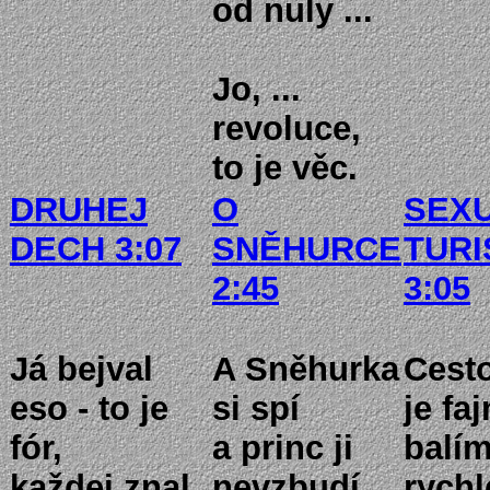
od nuly ...
Jo, ...
revoluce,
to je věc.
DRUHEJ
O
SEXU
DECH 3:07
SNĚHURCE
TURI
2:45
3:05
Já bejval
A Sněhurka
Cesto
eso - to je
si spí
je faj
fór,
a princ ji
balím
každej znal
nevzbudí,
rychl